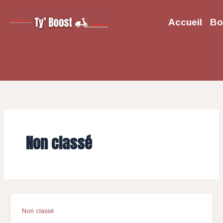
Aller
au
Accueil
Bo
contenu
Non classé
Non classé