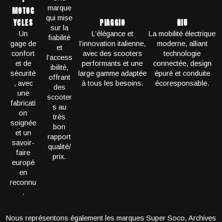
marque
MOTOC
qui mise
YCLES
PIAGGIO
NIU
sur la
Un
L’élégance et
La mobilité électrique
fiabilité
gage de
l’innovation italienne,
moderne, alliant
et
confort
avec des scooters
technologie
l’access
et de
performants et une
connectée, design
ibilité,
sécurité
large gamme adaptée
épuré et conduite
offrant
, avec
à tous les besoins.
écoresponsable.
des
une
scooter
fabricati
s au
on
très
soignée
bon
et un
rapport
savoir-
qualité/
faire
prix.
europé
en
reconnu
.
Nous représentons également les marques Super Soco, Archives