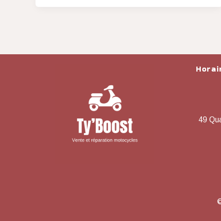
Horai
49 Qua
©